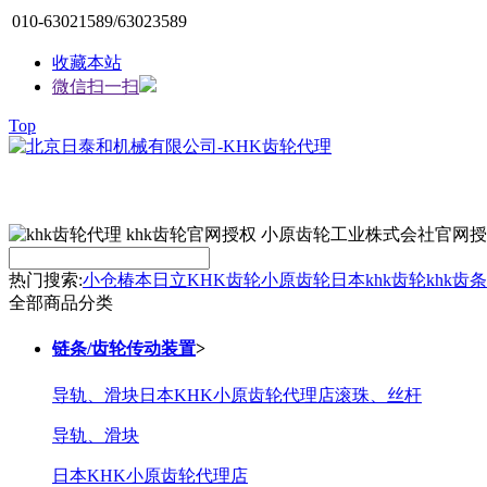
010-63021589/63023589
收藏本站
微信扫一扫
Top
热门搜索:
小仓
椿本
日立
KHK齿轮
小原齿轮
日本khk
齿轮
khk齿条
全部商品分类
链条/齿轮传动装置
>
导轨、滑块
日本KHK小原齿轮代理店
滚珠、丝杆
导轨、滑块
日本KHK小原齿轮代理店