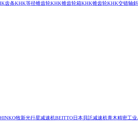
HK齿条
KHK等径锥齿轮
KHK锥齿轮箱
KHK锥齿轮
KHK交错轴
SHINKO牧新光行星减速机
BEITTO日本貝託减速机
青木精密工业A