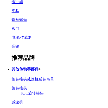
缓冲器
夹具
螺丝螺母
阀门
电源/传感器
弹簧
推荐品牌
其他传动零部件
>
旋转接头
减速机
反转吊具
旋转接头
KJC旋转接头
减速机