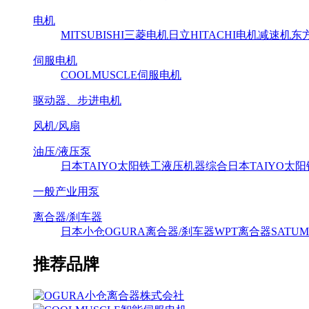
电机
MITSUBISHI三菱电机
日立HITACHI电机减速机
东方马
伺服电机
COOLMUSCLE伺服电机
驱动器、步进电机
风机/风扇
油压/液压泵
日本TAIYO太阳铁工液压机器综合
日本TAIYO太
一般产业用泵
离合器/刹车器
日本小仓OGURA离合器/刹车器
WPT离合器
SAT
推荐品牌