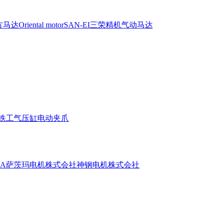
达Oriental motor
SAN-EI三荣精机气动马达
阳铁工气压缸电动夹爪
UMA萨茨玛电机株式会社
神钢电机株式会社