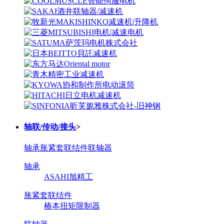
轴联/传动/接头
>
轴承
胀紧套联结件
联轴器
轴承
ASAHI旭精工
胀紧套联结件
椿本扭矩限制器