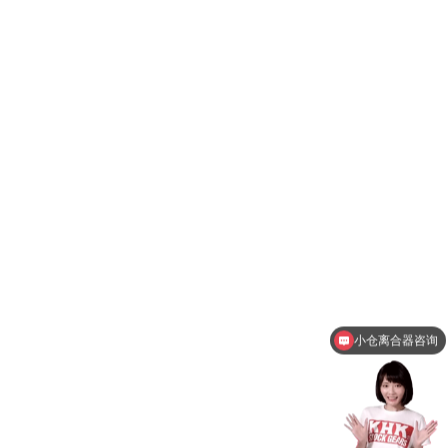
小仓离合器咨询
KHK齿轮代理