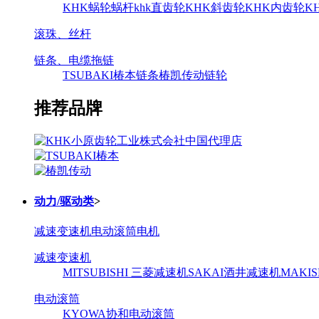
KHK蜗轮蜗杆
khk直齿轮
KHK斜齿轮
KHK内齿轮
K
滚珠、丝杆
链条、电缆拖链
TSUBAKI椿本链条
椿凯传动链轮
推荐品牌
动力/驱动类
>
减速变速机
电动滚筒
电机
减速变速机
MITSUBISHI 三菱减速机
SAKAI酒井减速机
MAKI
电动滚筒
KYOWA协和电动滚筒