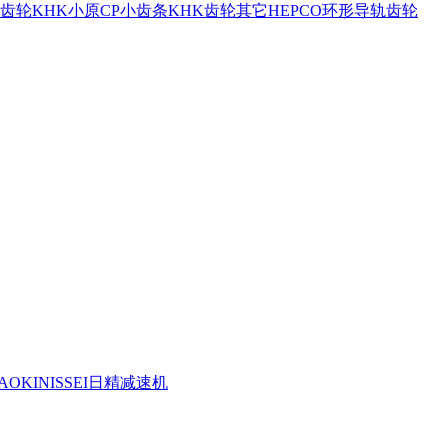
斜齿轮
KHK小原CP小齿条
KHK齿轮其它
HEPCO环形导轨齿轮
OKI
NISSEI日精减速机