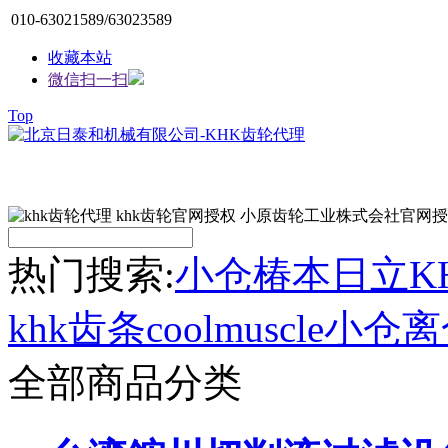
010-63021589/63023589
收藏本站
微信扫一扫
Top
热门搜索:
小仓
椿本
日立
K
khk齿条
coolmuscle
小仓离
全部商品分类