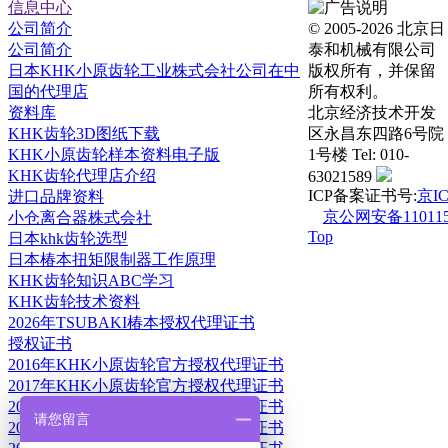
信息中心
公司简介
© 2005-2026 北京日
公司简介
泰和机械有限公司
日本KHK小原齿轮工业株式会社公司在中
版权所有，并保留
国的代理店
所有权利。
资料库
北京经济技术开发
KHK齿轮3D图纸下载
区永昌东四路6号院
KHK小原齿轮样本资料电子版
1号楼 Tel: 010-
KHK齿轮代理店介绍
63021589
ICP备案证书号:
京IC
进口品牌资料
京公网安备1101150
小仓离合器株式会社
Top
日本khk齿轮选型
日本椿本扭矩限制器工作原理
KHK齿轮知识ABC学习
KHK齿轮技术资料
2026年TSUBAKI椿本授权代理证书
授权证书
2016年KHK小原齿轮官方授权代理证书
2017年KHK小原齿轮官方授权代理证书
2018年KHK小原齿轮官方授权代理证书
请您留言
2019年KHK小原齿轮官方授权代理证书