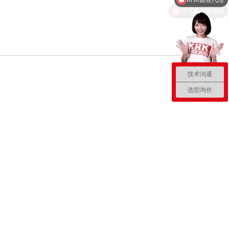
小仓离合器咨询
技术沟通
选型询价