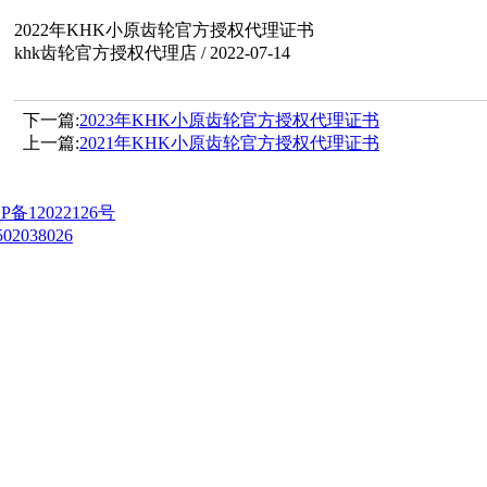
2022年KHK小原齿轮官方授权代理证书
khk齿轮官方授权代理店 / 2022-07-14
下一篇:
2023年KHK小原齿轮官方授权代理证书
上一篇:
2021年KHK小原齿轮官方授权代理证书
P备12022126号
2038026