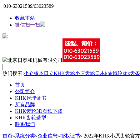
010-63021589/63023589
收藏本站
微信扫一扫
热门搜索:
小仓
椿本
日立
KHK齿轮
小原齿轮
日本khk
齿轮
khk齿条
首页
公司简介
KHK代理证书
所有品牌
KHK齿轮3D图纸下载
KHK齿轮选型
联系我们
首页
系统分类
企业信息
授权证书
2022年KHK小原齿轮官
>
>
>
>