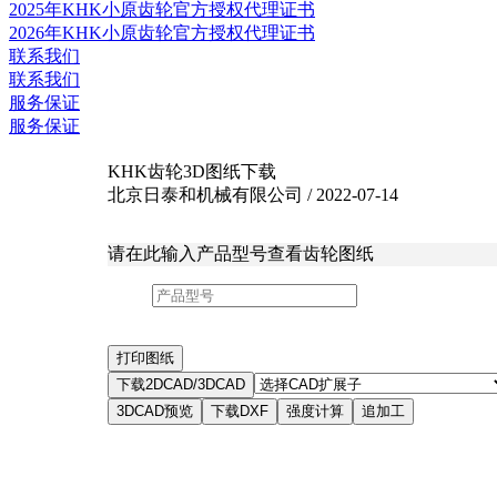
2025年KHK小原齿轮官方授权代理证书
2026年KHK小原齿轮官方授权代理证书
联系我们
联系我们
服务保证
服务保证
KHK齿轮3D图纸下载
北京日泰和机械有限公司 / 2022-07-14
请在此输入产品型号查看齿轮图纸
打印图纸
下载2DCAD/3DCAD
3DCAD预览
下载DXF
强度计算
追加工