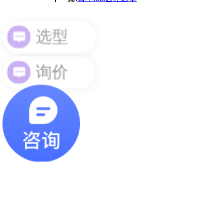
选型
询价