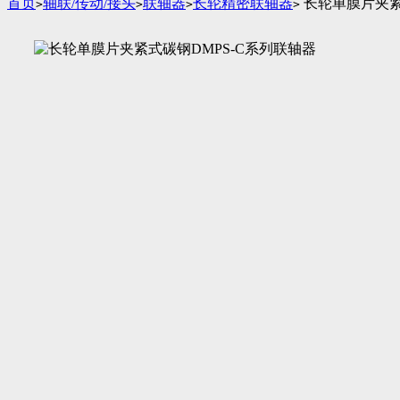
首页
轴联/传动/接头
联轴器
长轮精密联轴器
长轮单膜片夹紧
>
>
>
>