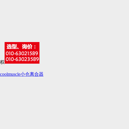
coolmuscle
小仓离合器