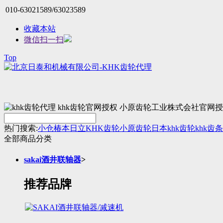
010-63021589/63023589
收藏本站
微信扫一扫
Top
热门搜索:
小仓
椿本
日立
KHK齿轮
小原齿轮
日本khk
齿轮
khk齿条
全部商品分类
sakai酒井联轴器
>
推荐品牌