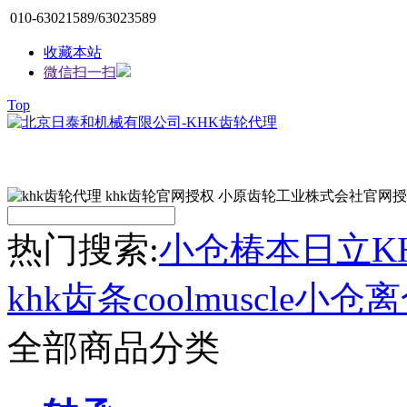
010-63021589/63023589
收藏本站
微信扫一扫
Top
热门搜索:
小仓
椿本
日立
K
khk齿条
coolmuscle
小仓离
全部商品分类