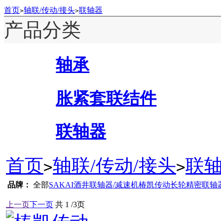
首页
轴联/传动/接头
联轴器
>
>
产品分类
轴承
胀紧套联结件
联轴器
首页
轴联/传动/接头
联
>
>
品牌：
全部
SAKAI酒井联轴器/减速机
椿凯传动
长轮精密联轴
上一页
下一页
共
1
/3页