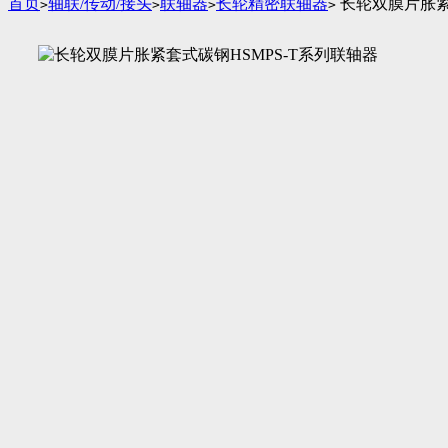
首页
轴联/传动/接头
联轴器
长轮精密联轴器
长轮双膜片胀紧
>
>
>
>