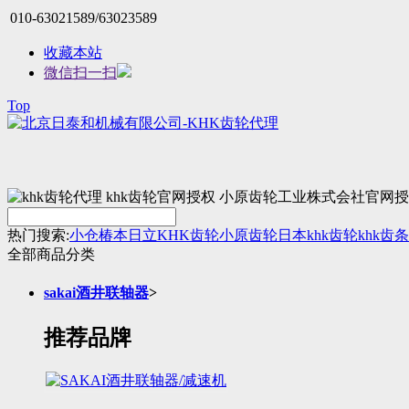
010-63021589/63023589
收藏本站
微信扫一扫
Top
热门搜索:
小仓
椿本
日立
KHK齿轮
小原齿轮
日本khk
齿轮
khk齿条
全部商品分类
sakai酒井联轴器
>
推荐品牌