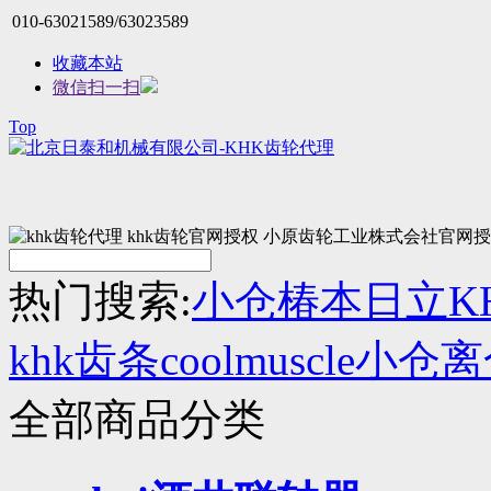
010-63021589/63023589
收藏本站
微信扫一扫
Top
热门搜索:
小仓
椿本
日立
K
khk齿条
coolmuscle
小仓离
全部商品分类