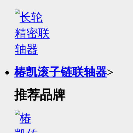
椿凯滚子链联轴器
>
推荐品牌