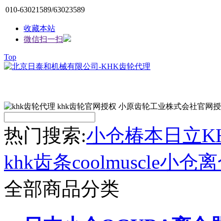
010-63021589/63023589
收藏本站
微信扫一扫
Top
热门搜索:
小仓
椿本
日立
K
khk齿条
coolmuscle
小仓离
全部商品分类