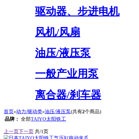
驱动器、步进电机
风机/风扇
油压/液压泵
一般产业用泵
离合器/刹车器
首页
动力/驱动类
油压/液压泵
(共有
2
个商品)
>
>
品牌：
全部
TAIYO太阳铁工
上一页
下一页
共/1页