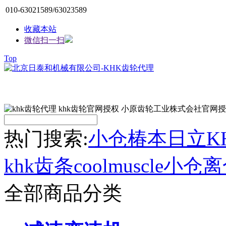
010-63021589/63023589
收藏本站
微信扫一扫
Top
热门搜索:
小仓
椿本
日立
K
khk齿条
coolmuscle
小仓离
全部商品分类