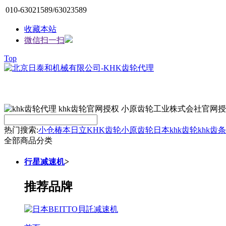
010-63021589/63023589
收藏本站
微信扫一扫
Top
热门搜索:
小仓
椿本
日立
KHK齿轮
小原齿轮
日本khk
齿轮
khk齿条
全部商品分类
行星减速机
>
推荐品牌