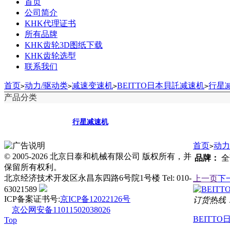
首页
公司简介
KHK代理证书
所有品牌
KHK齿轮3D图纸下载
KHK齿轮选型
联系我们
首页
动力/驱动类
减速变速机
BEITTO日本貝託减速机
行星
>
>
>
>
产品分类
行星减速机
首页
动力
>
© 2005-2026 北京日泰和机械有限公司 版权所有，并
品牌：
全
保留所有权利。
北京经济技术开发区永昌东四路6号院1号楼 Tel: 010-
上一页
下
63021589
ICP备案证书号:
京ICP备12022126号
订货热线：01
京公网安备11011502038026
BEITT
Top