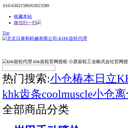
010-63021589/63023589
收藏本站
微信扫一扫
Top
热门搜索:
小仓
椿本
日立
K
khk齿条
coolmuscle
小仓离
全部商品分类