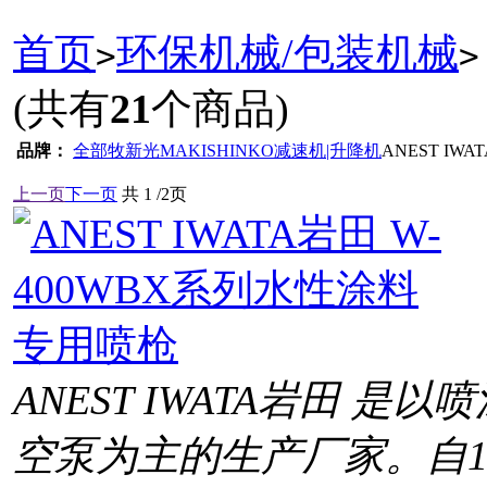
首页
环保机械/包装机械
>
>
(共有
21
个商品)
品牌：
全部
牧新光MAKISHINKO减速机|升降机
ANEST IW
上一页
下一页
共
1
/2页
ANEST IWATA岩田 
空泵为主的生产厂家。自1