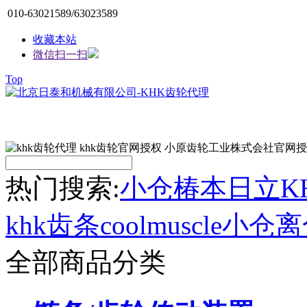
010-63021589/63023589
收藏本站
微信扫一扫
Top
热门搜索:
小仓
椿本
日立
K
khk齿条
coolmuscle
小仓离
全部商品分类