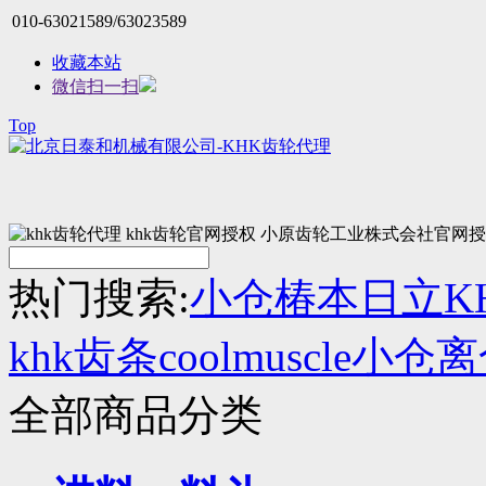
010-63021589/63023589
收藏本站
微信扫一扫
Top
热门搜索:
小仓
椿本
日立
K
khk齿条
coolmuscle
小仓离
全部商品分类