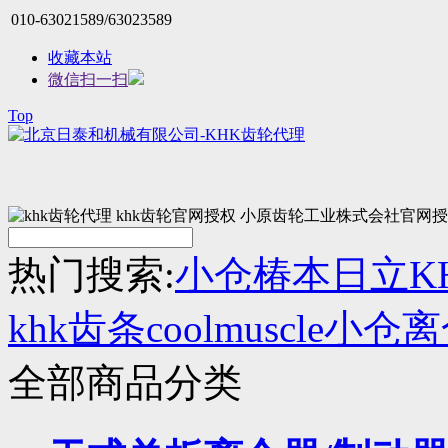
010-63021589/63023589
收藏本站
微信扫一扫
Top
热门搜索:
小仓
椿本
日立
K
khk齿条
coolmuscle
小仓离
全部商品分类