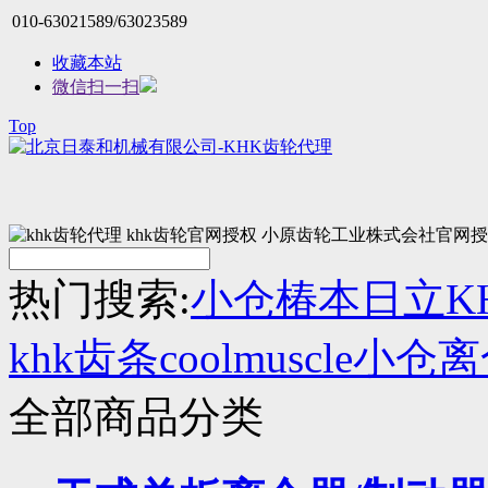
010-63021589/63023589
收藏本站
微信扫一扫
Top
热门搜索:
小仓
椿本
日立
K
khk齿条
coolmuscle
小仓离
全部商品分类