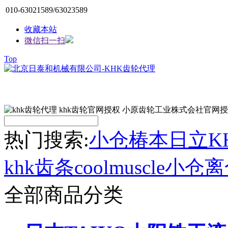
010-63021589/63023589
收藏本站
微信扫一扫
Top
热门搜索:
小仓
椿本
日立
K
khk齿条
coolmuscle
小仓离
全部商品分类